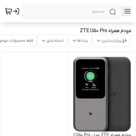
مودم همراه ZTE U50 Pro
پربازدیدترین
برندها
دسته‌بندی
فقط محصولات موجو
مودم همراه ZTE مدل U50 Pro |