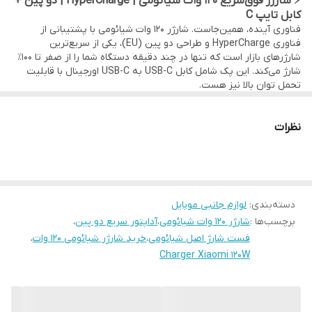
⚡ شارژر فوق‌سریع ۱۲۰ وات شیائومی | HyperCharge | دو پین +
کابل تایپ C
فناوری آینده، همین‌جاست. شارژر ۱۲۰ وات شیائومی با پشتیبانی از
فناوری HyperCharge و طراحی دو پین (EU)، یکی از سریع‌ترین
شارژرهای بازار است که تنها در چند دقیقه دستگاه شما را از صفر تا ۱۰۰٪
شارژ می‌کند. این پک شامل کابل USB-C به USB-C اورجینال با قابلیت
تحمل توان بالا نیز هست.
💥 ویژگی‌های برجسته:
🔋 توان بی‌رقیب ۱۲۰ وات واقعی
نظرات
شارژ کامل گوشی‌هایی مانند Xiaomi 11T Pro در کمتر از 20 دقیقه!
پشتیبانی از تکنولوژی‌های PD 3.0، QC 3.0، و پروتکل اختصاصی
شیائومی (HyperCharge).
🔌 دوشاخه دو پین استاندارد اروپا (EU Plug)
سازگار با پریزهای برق ایران — بدون نیاز به تبدیل.
🔗 همراه با کابل تایپ C اصلی شیائومی با توان انتقال بالا
دسته‌بندی
:
لوازم جانبی موبایل
طراحی‌شده برای پشتیبانی از توان ۶ آمپر، مناسب فقط برای شارژرهای
برچسب‌ها :
شارژر ۱۲۰ وات شیائومی
،
آداپتور سریع دو پین
،
فوق‌سریع.
فست شارژ اصل شیائومی
،
خرید شارژر شیائومی 120 وات
،
🛡️ ایمنی حداکثری با محافظت چندلایه
دارای سیستم‌های محافظ در برابر جریان بیش از حد، دما، ولتاژ بالا، و
Charger Xiaomi 120W
اتصال کوتاه.
🧳 طراحی مدرن و قابل حمل
با ابعاد مناسب و ظاهر مینیمال، برای استفاده در خانه، محل کار یا سفر.
📦 محتویات جعبه: