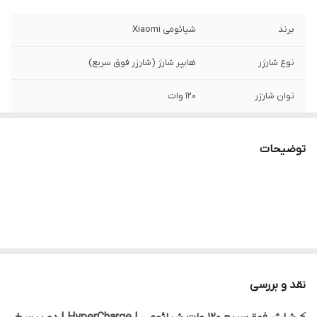
برند
شیائومی Xiaomi
نوع شارژر
هایپر شارژ (شارژر فوق سریع)
توان شارژر
120 وات
طول کابل
۱ متر (قابل تحمل ۶A)
توضیحات
فناوری شارژ
Xiaomi HyperCharge / PD3.0 / QC3.0 / AFC
نوع درگاه
USB Type-C
نوع
دوشاخه دو پین EU Plug
نقد و بررسی