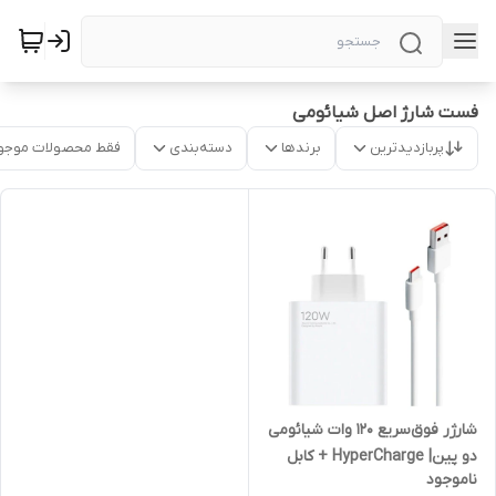
فست شارژ اصل شیائومی
پربازدیدترین
برندها
دسته‌بندی
فقط محصولات موجو
شارژر فوق‌سریع ۱۲۰ وات شیائومی
دو پین| HyperCharge + کابل
ناموجود
Type C| اورجینال