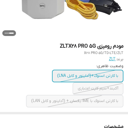
مودم رومیزی ZLTX28 PRO 5G
X28 PRO 5G/TD-LTE/ZLT
برند:
ZLT
وضعیت ظاهری:
با کارتن استوک+(آداپتور و کابل LNA)
آکبند+سیم کارت اعتباری
با کارتن استوک با IME یکسان + (آداپتور و کابل LAN)
مشخصات