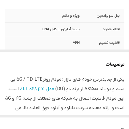
پنل سوپرادمین
ویژه و دائم
اقلام همراه
جعبه آداپتور و کابل LNA
قابلیت تنظیم
VPN
قابلیت ارسال و
ارسال و دریافت SMS
دریافت SMS
توضیحات
قابلیت پشتیبانی
64 کاربر
یکی از جدیدترین مودم های بازار ؛ مودم روتر 5G / TD-LTE بی
همزمان کاربرها:
سیم و دوباند AX1500 از برند دو (DU)
مدل ZLT X28 pro
است.
مودم رومیزی 5G
این مودم دارای قابلیت اتصال به شبکه های
این مودم قابلیت اتصال به شبکه های مختلف از جمله 4G و 5G
مدل X28 pro برند
مختلف از جمله 4G و 5G است و ارائه دهنده
است و ارائه دهنده سرعت دانلود و آپلود فوق العاده بالا می
ZLT مودم
سرعت دانلود و آپلود فوق العاده بالا می باشد
سیمکارتی یک مودم
باشد.
بسیار پیشرفته و
و دارای 3 پورت شبکه LAN با سرعت 10/100/1000Mbps می باشد
قدرتمند است که به