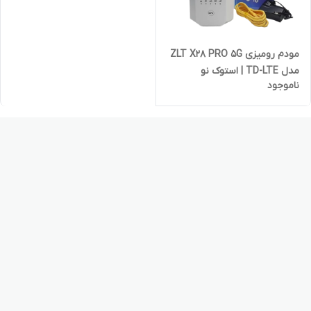
مودم رومیزی ZLT X28 PRO 5G
مدل TD-LTE | استوک نو
ناموجود
ویترینی به همراه جعبه آداپتور
و کابل LAN