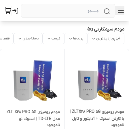
مودم سیمکارتی 5g
پربازدیدترین
برندها
قیمت
دسته‌بندی
فقط م
مودم رومیزی ZLTX28 PRO 5G |
مودم رومیزی ZLT X28 PRO 5G
با کارتن استوک + آداپتور و کابل
مدل TD-LTE | استوک نو
ناموجود
ناموجود
LAN
ویترینی به همراه جعبه آداپتور