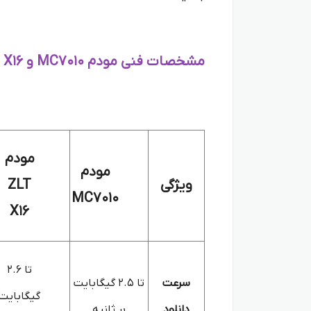
مشخصات فنی مودم MC7010 و ZLT X16:
مودم
مودم
ویژگی
ZLT
MC7010
X16
تا 2.6
سرعت
تا 2.5 گیگابایت
گیگابایت
دانلود
بر ثانیه