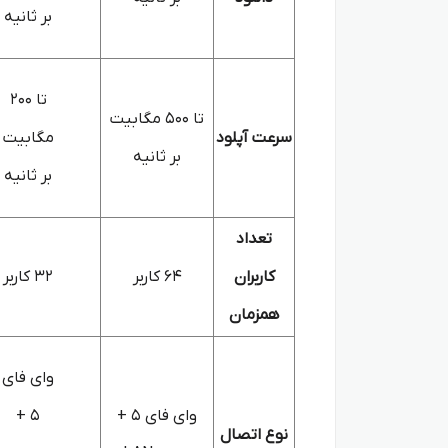
بر ثانیه
تا 200
تا 500 مگابیت
سرعت آپلود
مگابیت
بر ثانیه
بر ثانیه
تعداد
کاربران
64 کاربر
32 کاربر
همزمان
وای فای
وای فای 5 +
5 +
نوع اتصال