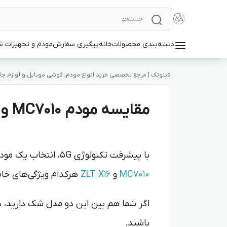
دسته‌بندی محصولات
خانه
پیگیری سفارش
مودم و تجهیزات 
کینوتک | مرجع تخصصی خرید انواع مودم, گوشی موبایل و لوازم جان
مقایسه مودم MC7010 و ZLT X16 | انتخاب بهترین مودم 5G
با پیشرفت تکنولوژی 5G، انتخاب یک مودم مناسب می‌تواند تاثیر زیادی روی کیفیت اینترنت شما داشته باشد. دو مودم محبوب بازار یعنی
MC7010
و
ZLT X16
هرکدام ویژگی‌های خاص
باشید.