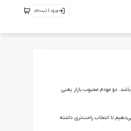
ورود | ثبت‌نام
دل شک دارید، در این مقاله یک مقایسه کامل بین MC7010 و ZLT X16 انجام می‌دهیم تا انتخاب راحت‌تری داشته