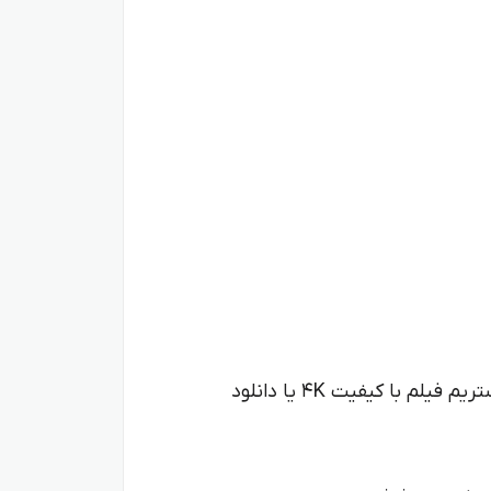
MC7010 سرعت بالاتری نسبت به ZLT X16 ارائه می‌دهد، به همین دلیل برای کارهایی مثل بازی آنلاین، استریم فیلم با کیفیت 4K یا دانلود