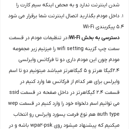
شدن اینترنت ندارد و به محض اینکه سیم کارت را
داخل مودم بگذارید اتصال اینترنت شما برقرار می شود
5.4 پیکربندی Wi-Fi
دسترسی به بخش Wi-Fi:
در تنظیمات مودم در قسمت
سمت چپ گزینه wifi setting را میزنیم زیر مجموعه
مودم چون این مودم داری دو تا فرکانس وایرلسی
2.4گیگا هرتز و 5 گیگاهرتز میباشد میتونیم دو تا اسم
وایرلس برای هر کدام از فرکانس ها وارد کنیم در
قسمت 2.4 گیگاهرتز در داخل صفحه در قسمت ssid
می توانیم اسم دلخواه خود را وارد کنیم در قسمت wep
auth type هم نوع فرمت پسورد وایرلس رو انتخاب
میکنیم که پیشنهاد میشود روی wpa2-psk باشه و در