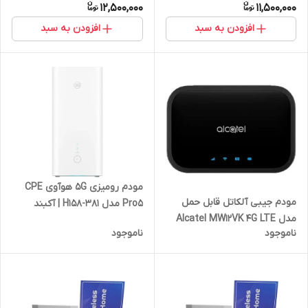
12,500,000
11,500,000
افزودن به سبد
افزودن به سبد
مودم رومیزی 5G هوآوی CPE
مودم جیبی آلکاتل قابل حمل
Pro5 مدل H158-381 | آکبند
مدل Alcatel MW12VK 4G LTE
ورژن 2025
ناموجود
ناموجود
Cat12/آکبند