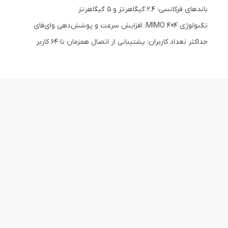
باندهای فرکانسی: 2.4 گیگاهرتز و 5 گیگاهرتز
تکنولوژی MIMO 4×4: افزایش سرعت و پوشش‌دهی وای‌فای
حداکثر تعداد کاربران: پشتیبانی از اتصال همزمان تا 64 کاربر