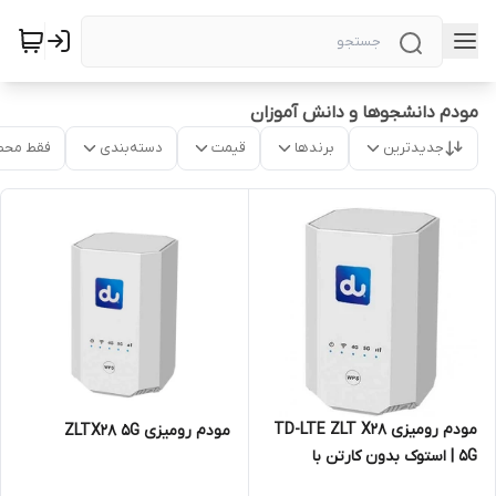
مودم دانشجوها و دانش آموزان
جدیدترین
برندها
قیمت
دسته‌بندی
فقط محص
مودم رومیزی TD-LTE ZLT X28
مودم رومیزی ZLTX28 5G
5G | استوک بدون کارتن با
آداپتور