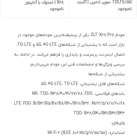
TDLTE/5G سوپر ادمین | آکبند
X28 | استوک با آداپتور
ناموجود
ناموجود
مودم ZLT X28 Pro یکی از پیشرفته‌ترین مودم‌های موجود در
بازار است که با پشتیبانی از شبکه‌های 5G، 4G-LTE و TD-LTE،
اتصال اینترنت پرسرعت و پایداری را فراهم می‌کند. در ادامه، به
بررسی ویژگی‌ها و مشخصات فنی این مودم می‌پردازیم:
پشتیبانی از شبکه‌ها:
شبکه‌های قابل پشتیبانی: 5G، 4G-LTE، TD-LTE
باندهای فرکانسی: NR: TDD: N38/40/41/77/78، FDD:
N1/3/5/7/8/20/28؛ LTE: FDD: B1/B3/B5/B7/B8/B20/B28/B32،
TDD: B38/B40/B41/B42/B43
وای‌فای:
استاندارد: Wi-Fi 6 (IEEE 802.11b/g/n/ac/ax)