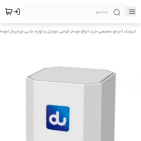
کینوتک | مرجع تخصصی خرید انواع مودم, گوشی موبایل و لوازم جانبی اورجینال
/
مودم 