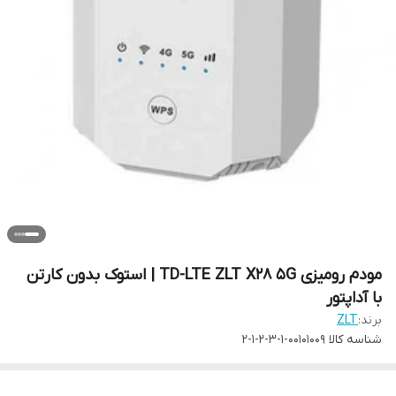
مودم رومیزی TD-LTE ZLT X28 5G | استوک بدون کارتن
با آداپتور
برند:
ZLT
شناسه کالا
00101009-1-3-2-1-2