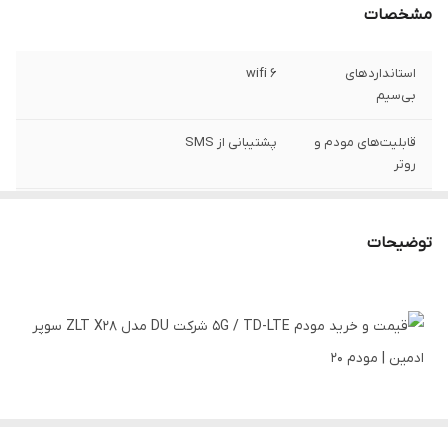
مشخصات
استانداردهای
wifi ۶
بی‌سیم
قابلیت‌های مودم و
پشتیبانی از SMS
روتر
پنل سوپرادمین
فعال
ویژه
توضیحات
مناسب
دانشجوها و دانش آموزان
قابلیت تنظیم VPN
ساپورت می کند
قابلیت اتصال
پشتیبانی از اتصال همزمان تا 64 دستگاه
همزمان:
ZLT (به سفارش اپراتور DU)
منبع انرژی
آداپتور برق