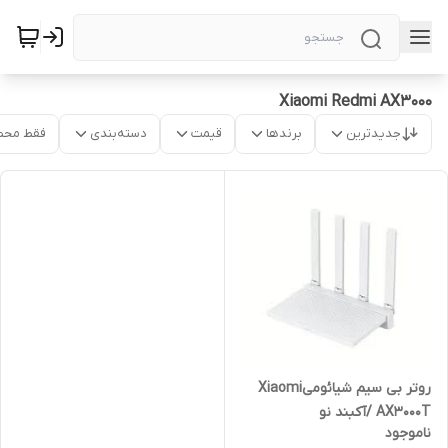
Xiaomi Redmi AX3000
جدیدترین
برندها
قیمت
دسته‌بندی
فقط محص
روتر بی سیم شیائومیXiaomi
AX3000T /آکبند نو
ناموجود