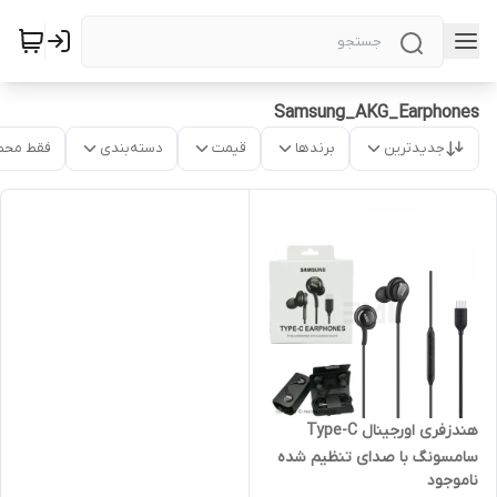
Samsung_AKG_Earphones
جدیدترین
برندها
قیمت
دسته‌بندی
فقط محص
هندزفری اورجینال Type-C
سامسونگ با صدای تنظیم شده
ناموجود
AKG | کیفیت بالا + میکروفون