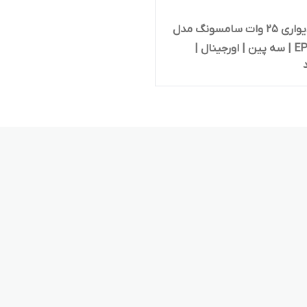
شارژر دیواری 25 وات سامسونگ مدل
EP-T2510 | سه پین | اورجینال |