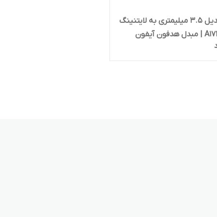
کابل تبدیل 3.5 میلیمتری به لایتنینگ
مدل A1749 | مبدل هدفون آیفون
ل