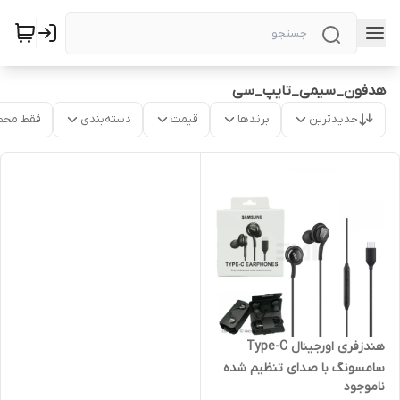
هدفون_سیمی_تایپ_سی
جدیدترین
برندها
قیمت
دسته‌بندی
فقط محص
هندزفری اورجینال Type-C
سامسونگ با صدای تنظیم شده
ناموجود
AKG | کیفیت بالا + میکروفون