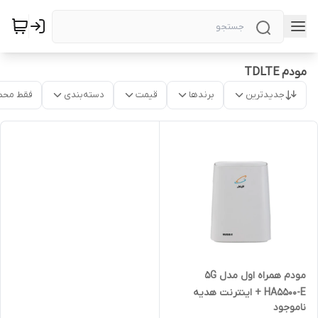
مودم TDLTE
جدیدترین
برندها
قیمت
دسته‌بندی
فقط محص
مودم همراه اول مدل 5G
HA5500-E + اینترنت هدیه
ناموجود
300G | آکبند