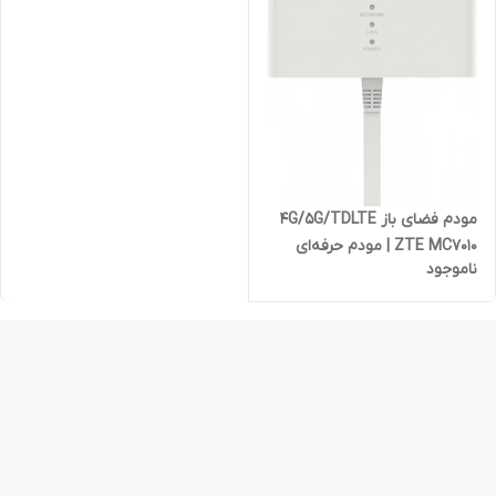
مودم فضای باز 4G/5G/TDLTE
ZTE MC7010 | مودم حرفه‌ای
ناموجود
فضای باز ZTE | آکبند