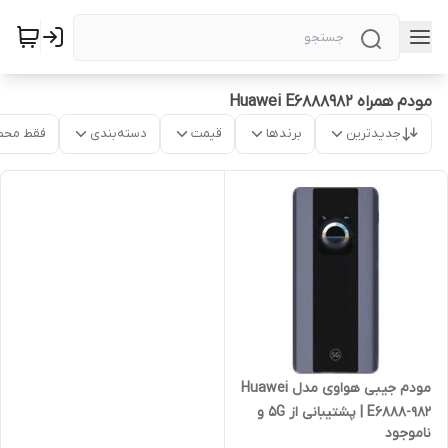
مودم همراه Huawei E6888982
جدیدترین
برندها
قیمت
دسته‌بندی
فقط محص
مودم جیبی هواوی مدل Huawei
E6888-982 | پشتیبانی از 5G و
ناموجود
WiFi 6 | آکبند