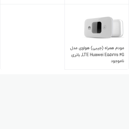
مودم همراه (جیبی) هواوی مدل
LTE Huawei E5577s 4G, باتری
ناموجود
قدرتمند/آکبند