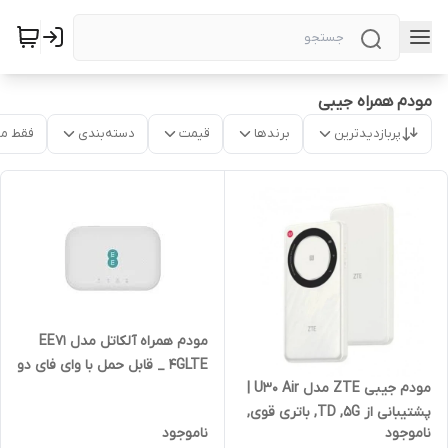
مودم همراه جیبی
پربازدیدترین
برندها
قیمت
دسته‌بندی
فقط م
مودم همراه آلکاتل مدل EE71
4GLTE _ قابل حمل با وای فای دو
مودم جیبی ZTE مدل U30 Air |
باند/آکبند
پشتیبانی از TD ,5G, باتری قوی,
ناموجود
ناموجود
قابل حمل | آکبند