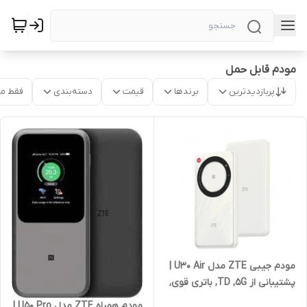
مودم قابل حمل
پربازدیدترین
برندها
قیمت
دسته‌بندی
فقط م
مودم جیبی ZTE مدل U30 Air |
پشتیبانی از TD ,5G, باتری قوی,
قابل حمل | آکبند
مودم همراه ZTE مدل U50 Pro |