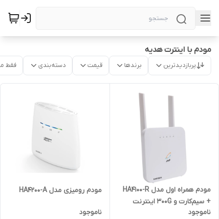
مودم با اینترت هدیه
پربازدیدترین
برندها
قیمت
دسته‌بندی
فقط م
مودم همراه اول مدل HA4100-R
مودم رومیزی مدل HA4200-A
+ سیم‌کارت و 300G اینترنت
ناموجود
ناموجود
هدیه | آکبند