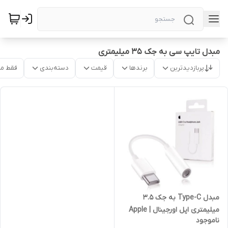
مبدل تایپ سی به جک 35 میلیمتری
پربازدیدترین
برندها
قیمت
دسته‌بندی
فقط م
مبدل Type-C به جک 3.5
میلیمتری اپل اورجینال | Apple
ناموجود
Type-C To Headphone Jack