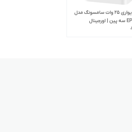
شارژر دیواری 25 وات سامسونگ مدل
ورجینال