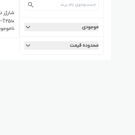
EP-T2510 سه پین | ا
موجودی
ناموجود
محدوده قیمت