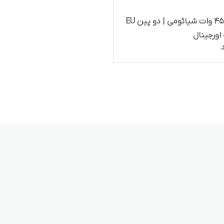
آداپتور ۴۵ وات شیائومی | دو پین EU
اورجینال