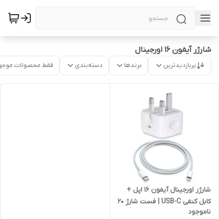
شارژر آیفون 16 اورجینال
پربازدیدترین
برندها
دسته‌بندی
فقط محصولات موجو
شارژر اورجینال آیفون 16 اپل +
کابل کنفی USB-C | فست شارژ 20
ناموجود
وات