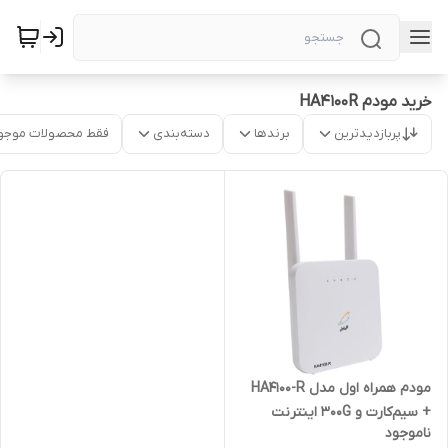
خرید مودم HA4100R
پربازدیدترین
برندها
دسته‌بندی
فقط محصولات موجو
مودم همراه اول مدل HA4100-R
+ سیم‌کارت و 300G اینترنت
ناموجود
هدیه | آکبند