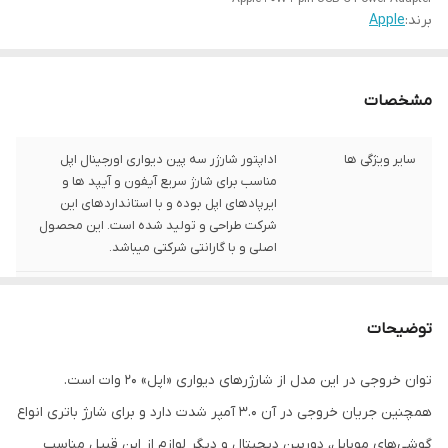
برند:
Apple
مشخصات
سایر ویژگی ها
اداپتور شارژر سه پین دیواری اورجینال اپل
مناسب برای شارژ سریع آیفون و آیپد ها و
ایرپادهای اپل بوده و با استانداردهای این
شرکت طراحی و تولید شده است. این محصول
اصلی و با گارانتی شرکتی میباشد.
درگاه ارتباطی
USB Type-C
توضیحات
شدت جریان خروجی
3.0
توان خروجی در این مدل از شارژرهای دیواری «اپل» 20 وات است.
آمپر توان خروجی
20 وات
همچنین جریان خروجی در آن 3.0 آمپر شدت دارد و برای شارژ باتری انواع
اصالت
کاملا اصلی و اورجینال
گوشی‌های موبایل، دوربین دیجیتال و دیگر لوازم از این قبیل مناسب