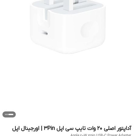
آداپتور اصلی ۲۰ وات تایپ سی اپل 3Pin | اورجینال اپل
Apple 20W 3pin USB-C Power Adapter