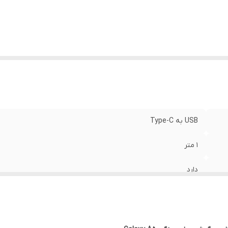
USB به Type-C
1 متر
دارد
دارد