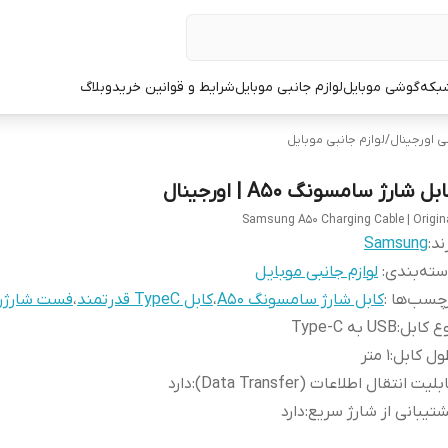
شبکه
گوشی موبایل
لوازم جانبی موبایل
شرایط و قوانین خرید
وبلاگ
ی اورجینال
/
لوازم جانبی موبایل
بل شارژ سامسونگ A50 | اورجینال
Samsung A50 Charging Cable | Origin
ند:
Samsung
ته‌بندی
:
لوازم جانبی موبایل
چسب‌ها :
کابل شارژ سامسونگ A50
،
کابل TypeC قدرتمند
،
فست شارژر
ع کابل
:
USB به Type-C
ل کابل
:
1 متر
بلیت انتقال اطلاعات (Data Transfer)
:
دارد
تیبانی از شارژ سریع
:
دارد