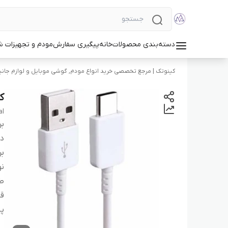
دسته‌بندی محصولات
خانه
پیگیری سفارش
مودم و تجهیزات 
کینوتک | مرجع تخصصی خرید انواع مودم, گوشی موبایل و لوازم جانب
کا
al
بر
دس
بر
نو
طو
قا
پش