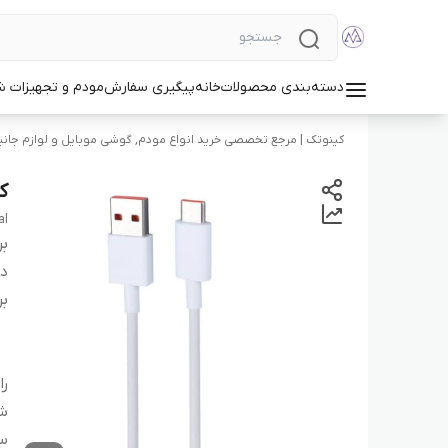
دسته‌بندی محصولات
خانه
پیگیری سفارش
مودم و تجهیزات 
کینوتک | مرجع تخصصی خرید انواع مودم, گوشی موبایل و لوازم جانب
کابل
al
بر
دس
بر
را
شد
سا