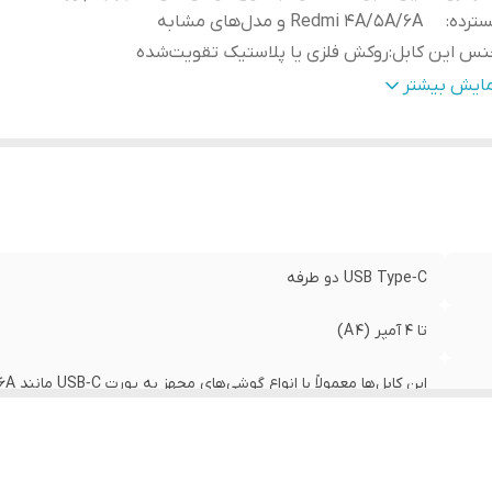
ترده
:
Redmi 4A/5A/6A و مدل‌های مشابه
نس این کابل
:
روکش فلزی یا پلاستیک تقویت‌شده
ل رایج
:
برای شارژر دیواری معمولا بین ۱ تا ۱٫۵ متر
مایش بیشتر
طوبت‌پذیری مناسب
:
معمولاً ضد تابش و مقاوم در برابر گره خوردن
USB Type‑C دو طرفه
تا ۴ آمپر (4 A)
این کابل‌ها معمولاً با انواع گوشی‌های مجهز به پورت USB‑C مانند Redmi 4A/5A/6A و مدل‌های مشابه
روکش فلزی یا پلاستیک تقویت‌شده
برای شارژر دیواری معمولا بین ۱ تا ۱٫۵ متر