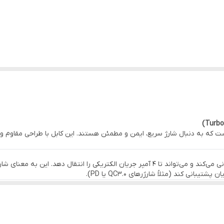
معمولاً ضد تابش و مقاوم در برابر گره خوردن
 گره خوردن
انکتورها معمولاً با روکش سربی یا آلومینیومی تقویت شده‌اند
نی‌ست که به دنبال شارژ سریع، ایمن و مطمئن هستند. این کابل با طراحی مقاوم و 
Red و مدل‌های مشابه سازگارند .
کابل شیائومی مدل 4A از فناوری Turbo Charge پشتیبانی می‌کند و می‌تواند تا 4 آمپر جریان ال
قاوم هستند و طراحی بهینه برای حداکثر جریان و کمترین افت ولتاژ دارند.
ی کند (مثلاً شارژرهای QC3.0 یا PD).
QC/PB داشته باشد.
دن و گره‌خوردن اهمیت بالایی دارد.