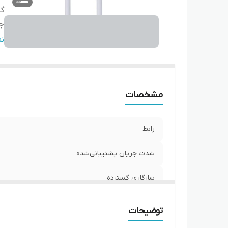
گس
ج
طو
ن
ر
مشخصات
رابط
شدت جریان پشتیبانی‌شده
سازگاری گسترده
جنس این کابل
توضیحات
طول رایج