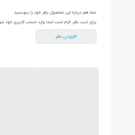
جمع‌بندی
شما هم درباره این محصول نظر خود را بنویسید.
برای ثبت نظر، لازم است ابتدا وارد حساب کاربری خود شو
آن‌هاست. برای خرید مطمئن، به طول کابل، نوع روکش و
افزودن نظر
سازگاری گسترده
این کابل با تمام دستگاه‌هایی که از درگاه USB Type-C استفاده می‌کنند سازگار است. از جمله:
گوشی‌های شیائومی (Redmi, Mi, Poco و...)
گوشی‌های اندرویدی برندهایی مانند سامسونگ، هواوی، نوکی
پاوربانک‌ها، تبلت‌ها، اسپیکرهای قابل‌حمل، دوربین‌های ور
ایمنی در شارژ
این کابل از تکنولوژی‌هایی مثل کنترل دما، حفاظت از ولت
جمع‌بندی