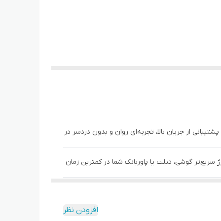
پشتیبانی از جریان بالا، تجربه‌ای روان و بدون دردسر در
کتریکی را انتقال دهد. این به معنای شارژ سریع‌تر گوشی، تبلت یا پاوربانک شما در کمترین زمان
جنس این کابل از مواد مقاوم و با کیفیت ساخته شده است. اغلب مدل‌ها دارای روکش بافته‌شده یا نایلونی هستند که از گره‌خوردگی، خم‌شدن و پارگی جلوگیری می‌کند. کانکتورهای USB و
افزودن نظر