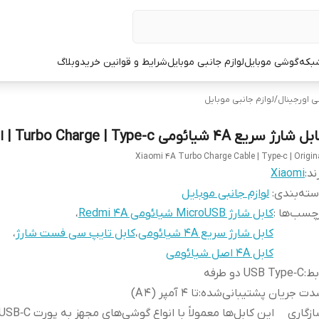
شبکه
گوشی موبایل
لوازم جانبی موبایل
شرایط و قوانین خرید
وبلاگ
ی اورجینال
/
لوازم جانبی موبایل
 شارژ سریع 4A شیائومی Turbo Charge | Type-c | اورجینال
Xiaomi 4A Turbo Charge Cable | Type-c | Origin
ند:
Xiaomi
ته‌بندی
:
لوازم جانبی موبایل
چسب‌ها :
کابل شارژ MicroUSB شیائومی Redmi 4A
،
کابل شارژ سریع 4A شیائومی
،
کابل تایپ سی فست شارژ
،
کابل 4A اصل شیائومی
بط
:
USB Type‑C دو طرفه
ت جریان پشتیبانی‌شده
:
تا ۴ آمپر (4 A)
زگاری