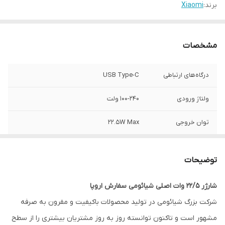
برند:
Xiaomi
مشخصات
درگاه‌های ارتباطی
USB Type-C
ولتاژ ورودی
۱۰۰-۲۴۰ ولت
توان خروجی
22.5W Max
شدت جریان خروجی
۵.۰ آمپر مخصوص تبلت و موبایل
توضیحات
تعداد درگاه خروجی
یک عدد
شارژر 22/5 وات اصلی شیائومی سفارش اروپا
قابلیت‌های شارژر
امکان شارژ کردن سریع‌تر موبایل (با
شرکت بزرگ شیائومی در تولید محصولات باکیفیت و مقرون به صرفه
شدت‌جریان ۲.۰ آمپر و بالاتر)
مشهور است و تاکنون توانسته روز به روز مشتریان بیشتری را از سطح