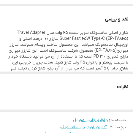
نقد و بررسی
شارژر اصلی سامسونگ سوپر فست 45 وات مدل Travel Adapter
Super Fast 45W Type-C (EP-TA845) شارژر 100 درصد اصلی و
اورجینال سامسونگ میباشد. این محصول ساخت ویتنام میباشد. شارژر
دیواری(EP-TA845) محصول شرکت سامسونگ است. این شارژر دیواری
دارای فناوری PD 3.0 است که با استفاده از آن می توانید دستگاه خود را
با سرعت بیشتر و با توان 45 وات شارژ کنید. شدت جریان خروجی این
شارژر برابر با 5 آمپر است که می توان از آن برای شارژ کردن تبلت هم
استفاده کنید. برای این شارژر از چیپ هوشمندی استفاده شده تا با اتصال
دستگاه به صورت خودکار جریان مناسب را برای دستگاه تامین کند. درگاه
خروجی این محصول هم از نوع USB-C است. البته همراه با این شارژر
نظرات
یک کابل تبدیل USB-C به USB-C به طول 1.8 متر هم ارائه می‌شود. این
شارژر سایر محصولات و موبایل های سری 2019 به بالا و گوشی هایی که
توانایی شارژ سوپرفست را دارند پشتیبانی می کند.
دسته‌بندی
:
لوازم جانبی موبایل
برچسب‌ها :
آداپتور اورجینال سامسونگ
،