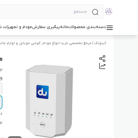
دسته‌بندی محصولات
خانه
پیگیری سفارش
مودم و تجهیزات 
کینوتک | مرجع تخصصی خرید انواع مودم, گوشی موبایل و لوازم جانب
مو
بر
و
دس
بر