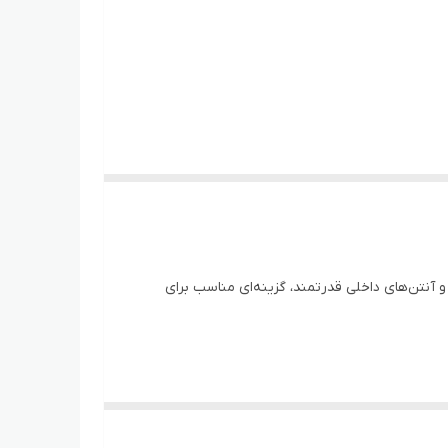
ی 4G LTE و 5G است. این مودم با طراحی رومیزی و آنتن‌های داخلی قدرتمند، گزینه‌ای مناسب برای