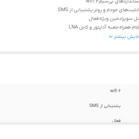
تانداردهای بی‌سیم
:
wifi ۶
بلیت‌های مودم و روتر
:
پشتیبانی از SMS
ل سوپرادمین ویژه
:
فعال
لام همراه
:
جعبه آداپتور و کابل LNA
ناسب
:
دانشجوها و دانش آموزان
مایش بیشتر
بلیت تنظیم VPN
:
ساپورت می کند
بلیت اتصال همزمان:
:
پشتیبانی از اتصال همزمان تا 64 دستگاه
بع انرژی
:
آداپتور برق
دل چیپست
:
مدیاتک T۷۵۰
ع اتصال
:
باسیم (LAN)، بی‌سیم (Wi-Fi)
wifi ۶
پشتیبانی از SMS
فعال
جعبه آداپتور و کابل LNA