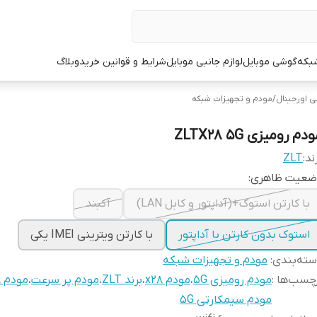
شبکه
گوشی موبایل
لوازم جانبی موبایل
شرایط و قوانین خرید
وبلاگ
ی اورجینال
/
مودم و تجهیزات شبکه
دم رومیزی ZLTX28 5G
ند:
ZLT
ضعیت ظاهری:
با کارتن استوک+(آداپتور و کابل LAN)
آکبند
استوک بدون کارتن با آداپتور
با کارتن ویترینی IMEI یکی
ته‌بندی
:
مودم و تجهیزات شبکه
چسب‌ها :
مودم رومیزی 5G
،
مودم x28
،
برند ZLT
،
مودم پر سرعت
،
مودم ZLT X28
مودم سیمکارتی 5G