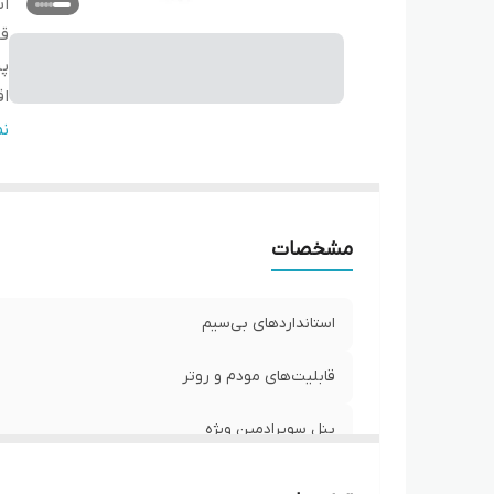
اس
قا
پن
اق
م
ن
قا
قا
من
مشخصات
م
نو
استانداردهای بی‌سیم
قابلیت‌های مودم و روتر
پنل سوپرادمین ویژه
اقلام همراه