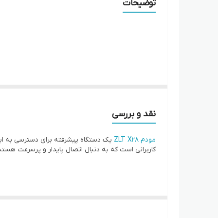
توضیحات
مناسب
قابلیت تنظیم VPN
قابلیت اتصال همزمان:
منبع انرژی
مدل چیپست
نقد و بررسی
نوع اتصال
مودم ZLT X28
کاربرانی است که به دنبال اتصال پایدار و پرسرعت هستن