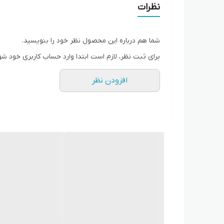
نظرات
شما هم درباره این محصول نظر خود را بنویسید.
برای ثبت نظر، لازم است ابتدا وارد حساب کاربری خود شو
افزودن نظر
مشخصات فنی:
پردازنده: MediaTek T750
حافظه رم: 8 گیگابایت
حافظه فلش: 8 گیگابایت
پشتیبانی از شبکه‌ها:
5G: پشتیبانی از هر دو حالت SA و NSA
4G LTE: پشتیبانی از باندهای FDD و TDD