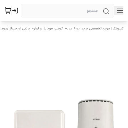
کینوتک | مرجع تخصصی خرید انواع مودم, گوشی موبایل و لوازم جانبی اورجینال
/
مودم 