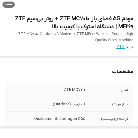
مودم 5G فضای باز ZTE MC7010 + روتر بی‌سیم ZTE
MF269 | دستگاه استوک با کیفیت بالا
ZTE MC7010 Outdoor 5G Modem + ZTE MF269 Wireless Router | High
Quality Stock Machine
برند:
ZTE
مشخصات
مدل
ZTE MC7010
نوع مودم
فضای باز(Outdoor)
تراشه (چیپست)
Qualcomm Snapdragon X55
پشتیبانی از شبکه‌ها
5G SA/NSA ,TD-LTE ,4G LTE