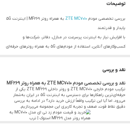
توضیحات
سرعت دانلود (5G)
حداکثر 3.8 گیگابیت بر ثانیه
بررسی تخصصی مودم
ZTE MC7010
به همراه روتر MF269 | اینترنت 5G
درگاه‌های ارتباطی
1* پورت RJ45 با سرعت 2.5 گیکابیت بر ثانیه
پایدار و قدرتمند
سرعت آپلود (5G)
حداکثر 331 گیگابیت بر ثانیه
با افزایش نیاز به اینترنت پرسرعت در منازل، دفاتر، شرکت‌ها و
کسب‌وکارهای آنلاین، استفاده از مودم‌های 5G به همراه روترهای حرفه‌ای
سرعت دانلود ( 4G
حداکثر 1.8 گیگابیت بر ثانیه
به یکی از بهترین راهکارها برای دسترسی به اتصال پایدار تبدیل شده
LTE)
است. یکی از ترکیب‌های قدرتمند موجود در بازار ایران، مودم ZTE
نقد و بررسی
wi-fi داخلی
ندارد (نیاز به روتر جداکانه)
MC7010 به همراه روتر MF269 است. این دو دستگاه در کنار هم یک
نقد و بررسی تخصصی مودم ZTE MC7010 به همراه روتر MF269
راهکار حرفه‌ای برای دریافت، تقویت و توزیع اینترنت نسل پنجم ارائه
سرعت آپلود ( 4G
حداکثر 270 گیگابیت بر ثانیه
ترکیب مودم خارجی ZTE MC7010 و روتر داخلی ZTE MF269 یکی از
LTE)
می‌دهند.
حرفه‌ای‌ترین راهکارها برای دسترسی به اینترنت 5G در ایران به‌شمار
می‌رود. اما آیا این ترکیب واقعاً ارزش خرید دارد؟ در ادامه به بررسی
مناسب برای
استفاده در فضای باز, مناطق با سیگنال ضعیف
دقیق نقاط قوت، ضعف و تجربه کاربری این مجموعه می‌پردازیم.
نصب و راه اندازی
نصب آسان با نرم افزار Install Helper