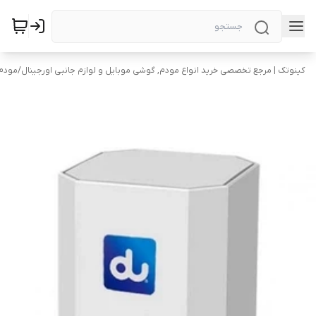
کینوتک | مرجع تخصصی خرید انواع مودم, گوشی موبایل و لوازم جانبی اورجینال
/
مودم 