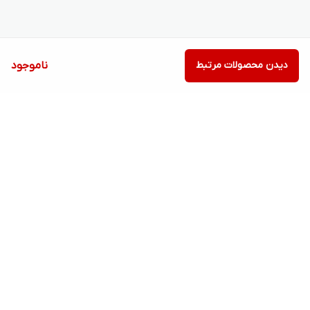
ویژگی‌ها
قابلیت‌های مودم و روتر
پشتیبانی از SMS
دیدن محصولات مرتبط
ناموجود
درگاه‌های ارتباطی
USB Type-C 2.0
اقلام همراه
دفترچه‌ راهنما، کابل برق، کابل شبکه RJ45
برگشت به بالا
نوع اتصال
باسیم (LAN)، بی‌سیم (Wi-Fi)
رابط‌ها
RJ-45 WAN/LAN، شیار سیمکارت USB Type-C
7 روز ضمانت بازگشت کالا
امکان پرداخت در محل