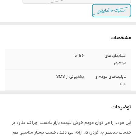
استوک با آداپتور
مشخصات
استانداردهای
wifi ۶
بی‌سیم
قابلیت‌های مودم و
پشتیبانی از SMS
روتر
پنل سوپرادمین
فعال
ویژه
توضیحات
مناسب
دانشجوها و دانش آموزان
این مودم را می توان مودم خوش قیمت بازار دانست؛ چرا که علاوه بر
خدمات منحصر به فردی که ارائه می دهد ، قیمت بسیار مناسبی هم
قابلیت تنظیم VPN
ساپورت می کند