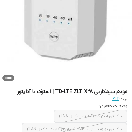
مودم سیمکارتی TD-LTE ZLT X28 | استوک با آداپتور
برند:
ZLT
وضعیت ظاهری:
با کارتن استوک+(آداپتور و کابل LNA)
با کارتن نو ویترینی با IME یکسان+(آداپتور و کابل LAN)