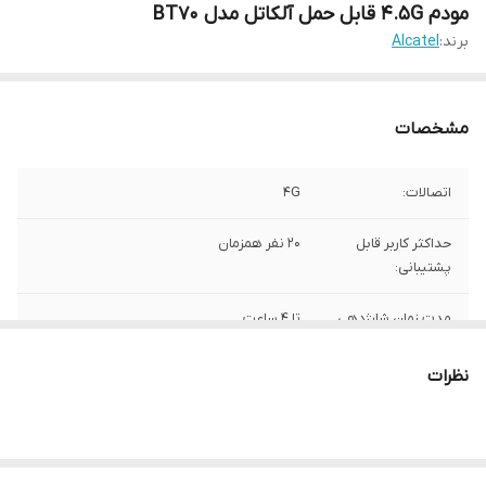
مودم ۴.۵G قابل حمل آلکاتل مدل BT70
برند:
Alcatel
مشخصات
اتصالات:
۴G
حداکثر کاربر قابل
۲۰ نفر همزمان
پشتیبانی:
مدت زمان شارژدهی
تا 4 ساعت
باتری:
نظرات
نوع اتصال به
اتصال از طریق سیمکارت
اینترنت:
قابلیت‌های مودم و
پشتیبانی از: SMS DHCP