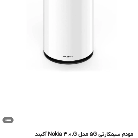
مودم سیمکارتی 5G مدل Nokia 3.0.G آکبند