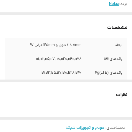
برند:
Nokia
مشخصات
ابعاد
۲۱۸.۵mm طول و ۱۲۵mm عرض W
باندهای 5G
n1,n3,n5,n7,n8,n28,n40,n78
باندهای ۴g(LTE)
B1,B3,B5,B7,B8,B28,B40
AX3600,Dual band WiFi 6
Wi-Fi
نظرات
رابط
2 عدد پورت لن mbT و 1 عدد پورت 2.5 Gb ,و 1
عدد پورت tell
Security
128bit WEP support و 64bit
دسته‌بندی
:
مودم و تجهیزات شبکه