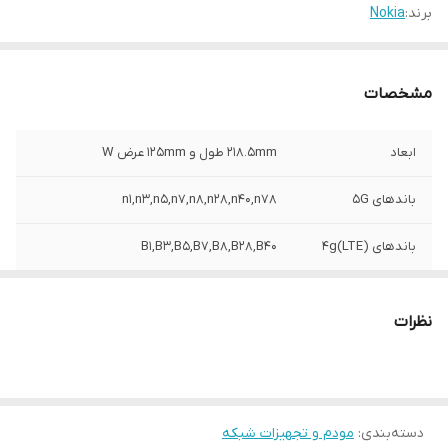
برند:
Nokia
مشخصات
ابعاد
۲۱۸.۵mm طول و ۱۲۵mm عرض W
باندهای 5G
n1,n3,n5,n7,n8,n28,n40,n78
باندهای ۴g(LTE)
B1,B3,B5,B7,B8,B28,B40
AX3600,Dual band WiFi 6
Wi-Fi
نظرات
رابط
2 عدد پورت لن mbT و 1 عدد پورت 2.5 Gb ,و 1
عدد پورت tell
Security
128bit WEP support و 64bit
دسته‌بندی
:
مودم و تجهیزات شبکه