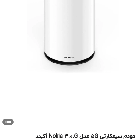
مودم سیمکارتی 5G مدل Nokia 3.0.G آکبند