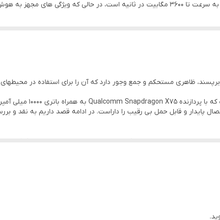
فناوری نسل بعدی وای فای 7 است که قادر به دستیابی به سرعت تا 3600 مگابیت در ثانیه است، د
300 گرم
وای فای ۷ دو بانده با حداکثر سرعت ۳۶۰۰ مگابیت
می دهد. این هاب وای فای همراه که توسط برنامه ZTE Smart Life و قابلیت های مدیریت صوتی بهبود ی
۶۴
درگاه USB Type-C با فست شارژ ۲۷ واتی، شیار سیم کارت نانو، نمایشگر 3.5 اینچی
۱۵۸ در ۷۳ در ۱۶ میلی‌متر
۱۰ هزار میلی آمپر ساعتی
ید، یک سیستم هوشمند یا یک گوشی موبایل را از این مودم خواهید گرفت.
ریست، پاور، NFC
اندازه ی استاندارد
استفاده در محیطهای مختلف مناسب می سازد. ابعاد این
نوری زیبا، ظاهری جذاب و فناورانه به دستگاه می بخشد که به ویژه در شرایط کم
یکی از برجسته ترین ویژگی های ظاهری U60 Pro، صفحه نمایش لمسی HD 3.5 اینچی آن است ک
ید.