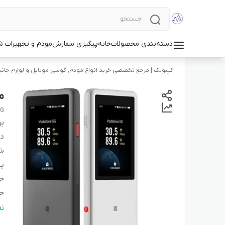
دسته‌بندی محصولات
خانه
پیگیری سفارش
مودم و تجهیزات 
کینوتک | مرجع تخصصی خرید انواع مودم, گوشی موبایل و لوازم جانب
مو
5G
بر
دس
شب
پر
حد
حد
آن
ن
رده LTE 