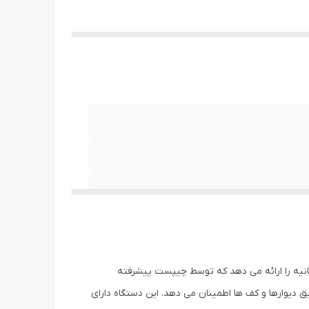
یم کارت نانو،
 تی ای U60 Pro تجربه کنید. این دستگاه پیشرفته سرعت دانلود فوق العاده تا 4.29 گیگابیت بر ثانیه را ارائه می دهد که توسط چیپست پیشرفته
کند و از قدرت سیگنال قوی از طریق دیوارها و کف ها اطمینان می دهد. این دستگاه دارای