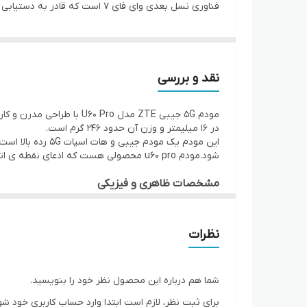
وزن مودم
استاندارد و سرعت وای فای
حداکثر دستگاه قابل اتصال به وای فای
نقد و بررسی
شخصی عالی می سازد.
درگاه‌های ارتباطی
در ۱۶ میلیمتر و وزن آن حدود ۲۴۶ گرم است.
اندازه
شود.مودم u60 pro محصولی هست که ادعای نقطه ی اتصال پایدار و قابل حمل بی رقیب را داراست. در ادامه قصد داریم به نقد و بررسی مودم 5G جیبی ZTE مدل U60 Pro بپردازیم. .
باتری
مشخصات ظاهری و فیزیکی
در نگاه اول بیشتر از اینکه حس یک مودم را داشته باش
کلیدها
نظرات
فراهم می کند.
بدنهٔ مقاوم آن با طراحی نورپردازی هوشمند و جلوه های 
کاربری را ارتقا می دهد.
شما هم درباره این محصول نظر خود را بنویسید.
باتری و تعداد دستگاههای متصل را ببینند.
برای ثبت نظر، لازم است ابتدا وارد حساب کاربری خود شو