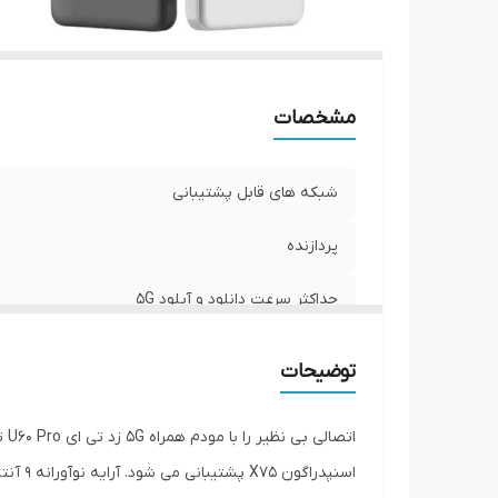
و
اس
حد
در
مشخصات
ار
ان
شبکه های قابل پشتیبانی
با
کل
پردازنده
حداکثر سرعت دانلود و آپلود 5G
حداکثر سرعت دانلود و آپلود 4G
توضیحات
آنتن‌ها
رده LTE دانلود و آپلود