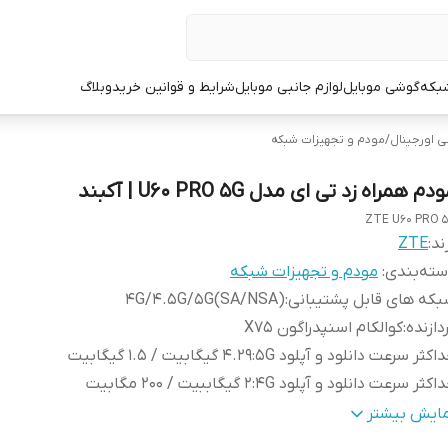
شبکه
گوشی موبایل
لوازم جانبی موبایل
شرایط و قوانین خرید
وبلاگ
ی اورجینال
/
مودم و تجهیزات شبکه
دم همراه زد تی ای مدل U60 PRO 5G | آکبند
ZTE U60 PRO 
ند:
ZTE
ته‌بندی
:
مودم و تجهیزات شبکه
که های قابل پشتیبانی
:
4G/4.5G/5G(SA/NSA)
دازنده
:
کوالکام اسنپدراگون X75
اکثر سرعت دانلود و آپلود 5G
:
۴.۲۹ گیگابیت / ۱.۵ گیگابیت
اکثر سرعت دانلود و آپلود 4G
:
۲ گیگاببیت / ۲۰۰ مگابیت
تن‌ها
:
۹ آنتن 4G/5G داخلی
مایش بیشتر
دانلود و آپلود
:
LTE Cat 21