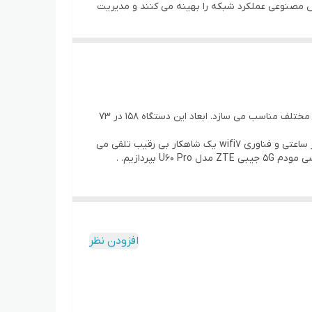
ر حالی که ویژگی های مجهز به هوش مصنوعی عملکرد شبکه را بهینه می کنند و مدیریت
هوشمند پهنای باند را امکان پذیر می کنند. صفحه نمایش لمسی HD 3.5 اینچی کنترل بصری را با یک رابط کاربری جدید و شیک ارائه می دهد. با یک باتری قابل توجه 10000 میلی آمپر ساعتی،
تا 29 ساعت استفاده را فراهم می کند و به عنوان یک پاوربانک 18 واتی نیز عمل می کند. U60 Pro از حداکثر 64 اتصال دستگاه همزمان پشتیبانی می کند و اتصال راحت NFC با یک لمس را ارائه
افته است، تجربه متصل شما را متحول می کند و آن را برای استفاده حرفه ای و
مودم 5G جیبی ZTE مدل U60 Pro با طراحی مدرن و کاربرپسند، ظاهری مستحکم و جمع وجور دارد که آن را برای استفاده در محیطهای مختلف مناسب می سازد. ابعاد این دستگاه ۱۵۸ در ۷۳
این مودم یک مودم جیبی و هات اسپات 5G رده بالا است که با پردازنده Qualcomm Snapdragon X75 به همراه باتری 10000 میلی آمپر ساعتی و فناوری wifi7 یک شاهکار بی رقیب تلقی می
، سیستم نرم افزاری شبیه اندروید و صفحه نمایش بزرگ حس بسیار عالی به شما خواهد داد مودم 5G U60 Pro با طراحی مدرن، ظاهری مستحکم جذابی دارد که آن را برای
 دستگاه ۱۵.۸ در ۷.۳ در ۱.۶ سانتی متر و وزن آن حدود ۲۴۶ گرم است که با وجود باتری بزرگ و پرقدرت، همچنان قابلیت حمل آسان را
افزودن نظر
 نور یا هنگام استفاده از قابلیتهای مختلف، تجربهٔ
ه به کاربران امکان می دهد به راحتی وضعیت شبکه، قدرت سیگنال، میزان مصرف داده، سطح