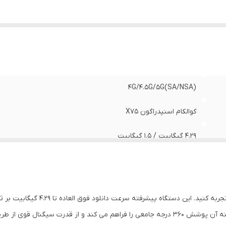
زن مودم
:
300 گرم
تاندارد و سرعت وای فای
:
وای فای ۷ دو بانده با حداکثر سرعت ۳۶۰۰ مگابیت
اکثر دستگاه قابل اتصال به وای فای
:
۶۴
گاه‌های
درگاه USB Type-C با فست شارژ ۲۷ واتی، شیار س
تباطی
:
نمایشگر 3.5 اینچی
دازه
:
۱۵۸ در ۷۳ در ۱۶ میلی‌متر
4G/4.5G/5G(SA/NSA)
تری
:
۱۰ هزار میلی آمپر ساعتی
یدها
:
ریست، پاور، NFC
کوالکام اسنپدراگون X75
۴.۲۹ گیگابیت / ۱.۵ گیگابیت
۲ گیگاببیت / ۲۰۰ مگابیت
۹ آنتن 4G/5G داخلی
اتصالی بی نظیر را با مودم همراه 5G زد
LTE Cat 21
اسنپدراگون X75 پشتیبانی می شود. آرایه نوآورانه 9 آنتنه آن پوشش 360 درجه جامعی را فراهم می 