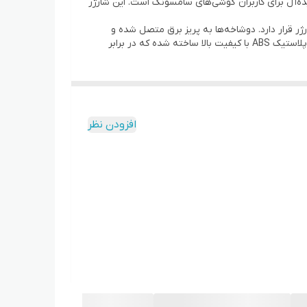
ایده‌آل برای کاربران گوشی‌های سامسونگ است. این شارژر
ست که این پورت در کنار شارژر قرار دارد. دوشاخه‌ها به پریز برق متصل شده و
جریان متناوب را به جریان مستقیم تبدیل می‌کنند، بنابراین این دستگاه به عنوان شارژر دیواری نیز شناخته می‌شود. بدنه این شارژر از پلاستیک ABS با کیفیت بالا ساخته شده که در برابر
شارژر ۱۵ وات USB سامسونگ ساخت ویتنام ویژگی‌های فنی شارژر ۱۵ واتی سامسونگ اداپتور سامسونگ دارای تکنولوژی شارژ سریع است که می‌تواند به طور موثر ۱۵ وات توان را در مدت زمان
‌کنند، این شارژر نیز از این قابلیت بهره می‌برد و این ولتاژ را با بیشترین قدرت خود
افزودن نظر
ولتاژ ورودی این شارژر بین ۱۰۰ تا ۲۴۰ ولت متغیر است. ولتاژ خروجی در دو حالت قرار دارد و می‌تواند دو ولتاژ ۵ و ۹ ولت را تامین کند. در حالت ۵ ولت، جریان خروجی ۲ آمپر با توان ۱۰ وات است
برای گوشی‌ها یا دستگاه‌هایی که از این مقدار ولتاژ و جریان پشتیبانی
‌های تقلبی بسیار مهم است تا از خرید نادرست و آسیب به باتری دستگاه‌های‌تان
ژر و کابل را با ضمانت اصالت و سلامت عرضه می‌کنند و دارای نماد اعتماد
رژر اصلی را از نسخه‌های تقلبی تشخیص دهید.
نید که شارژر سامسونگ از مواد ارزان‌ قیمت ساخته شده است
مناسبی است. کابل‌های تقلبی ممکن است، وضعیت
مالا نسخه‌ای تقلبی است. قیمت بسیار پایین، نشان از کیفیت