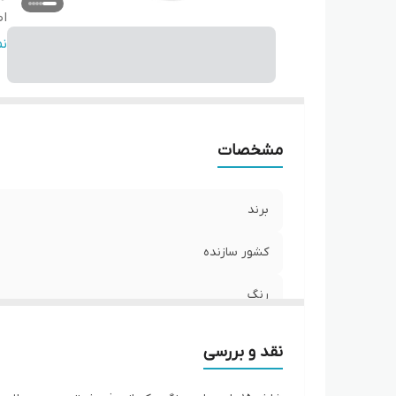
اص
ول
ن
ول
ش
مشخصات
برند
کشور سازنده
رنگ
اصالت کالا
نقد و بررسی
ولتاژ ورودی