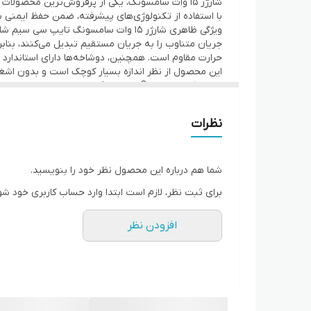
شارژر ۱۵ وات سامسونگ، یکی از پرفروش‌ترین محصو
با استفاده از تکنولوژی‌های پیشرفته، ضمن حفظ ایمنی ب
ولتاز خروجی
شدت جریان
حرارت مقاوم است. همچنین، دوشاخه‌ها دارای استاندارد UK هستند و با توجه به استحکام بالا، به راحتی آسیب نمی‌بینند.
این محصول از نظر اندازه بسیار کوچک است و بدون اشغا
شارژر ۱۵ وات تایپ C سامسونگ ساخت ویتنام
نظرات
تامین می‌کند، که نتیجه آن افزایش قابل توجه سرعت ش
و در ح
می‌کنند و امکان شارژ سریع دارند، کاملا مناسب است.
شما هم درباره این محصول نظر خود را بنویسید.
برای ثبت نظر، لازم است ابتدا وارد حساب کاربری خود شو
جلوگیری کنید. در ادامه چند نکته کلیدی برای تشخیص ش
الکترونیکی هستند، بهترین انتخاب است.
افزودن نظر
نوشته‌های روی شارژر: شارژرهای اصلی سامسونگ دارای 
کیفیت ساخت: شارژر ۱۵ واتی سامسونگ 
یا دارای وضعیت ظاهری نامناسبی است، احتمالا نسخه‌
ظاهری بدی داشته باشند و در استفاده بلندمدت مشکلاتی
قیمت: قیمت شارژر ۱۵ واتی سامسونگ ا
پایین و عدم اصالت شارژر است. برای پی بردن به تفاوت شارژر اورجینال سامسونگ ۱۵ وات با نمونه تقلبی یا فیک آن، 