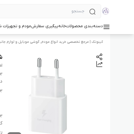
دسته‌بندی محصولات
خانه
پیگیری سفارش
مودم و تجهیزات 
کینوتک | مرجع تخصصی خرید انواع مودم, گوشی موبایل و لوازم جانب
شارژر 15 
al
بر
دس
بر
بر
کش
ر