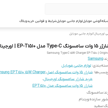
شبکه
گوشی موبایل
لوازم جانبی موبایل
شرایط و قوانین خرید
وبلاگ
ی اورجینال
/
لوازم جانبی موبایل
وات سامسونگ Type-C مدل EP-T1510 | اورجینال
Samsung Type-C 15W Charger EP-T1510 | Origin
ند:
Samsung
ته‌بندی
:
لوازم جانبی موبایل
چسب‌ها :
شارژر 15 وات سامسونگ اصل
،
sung EPT1510 15W Charger
خرید شارژر سامسونگ اورجینال
،
شارژر 15 وات سامسونگ مدل EPT1510
ند
:
سامسونگ
ور سازنده
:
ویتنام
نگ
:
سفید