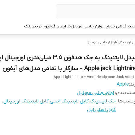
شبکه
گوشی موبایل
لوازم جانبی موبایل
شرایط و قوانین خرید
وبلاگ
ی اورجینال
/
لوازم جانبی موبایل
مبدل لایتنینگ به جک هدفون ۳.۵ میلی‌متری اورجینال
Apple jack Lightn – سازگار با تمامی مدل‌های آیفون
Apple Lightning to 3.5mm Headphone Jack Adapt
ند:
Apple
ته‌بندی
:
لوازم جانبی موبایل
چسب‌ها :
جک لایتنینگ
،
کابل لایتنینگ اصلی
،
کابل لایتنینگ اورجینال
،
کابل اصلی اپل