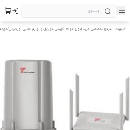
کینوتک | مرجع تخصصی خرید انواع مودم, گوشی موبایل و لوازم جانبی اورجینال
/
مودم 