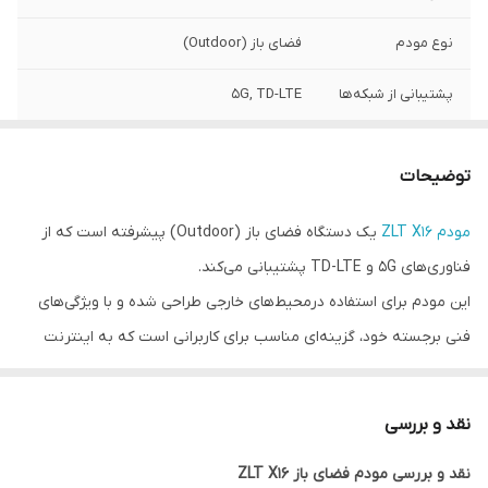
نوع مودم
فضای باز (Outdoor)
پشتیبانی از شبکه‌ها
5G, TD-LTE
مناسب
بازی – ترید – مناطق بد آنتن
توضیحات
آنتن ها
4 آنتن داخلی با فناوری 4*4 MIMO
مودم ZLT X16
یک دستگاه فضای باز (Outdoor) پیشرفته است که از
سرعت آپلود
تا 300Mbps
فناوری‌های 5G و TD-LTE پشتیبانی می‌کند.
سیستم عامل
پشتیبانی از سیستم های مختلف (درایورهای
این مودم برای استفاده درمحیط‌های خارجی طراحی شده و با ویژگی‌های
مخصوص)
فنی برجسته خود، گزینه‌ای مناسب برای کاربرانی است که به اینترنت
پرسرعت و پایدار نیاز دارند.
wi-fi داخلی
بسیار قدرتمند کوالکام اسنپدراگون X62
نقد و بررسی
وزن
1.2 کیلوگرم
نقد و بررسی مودم فضای باز ZLT X16
سرعت دانلود
1.5Gbps (وابسته به شبکه وشرایط)